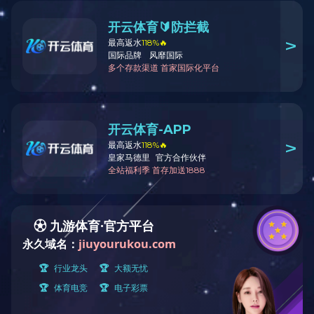
II型碘吸附器
>
空气净化机组
>
九游注册
>
风机
>
防火阀
>
空调配件
>
核级活性炭
>
24H SERVICE
0523-84569228