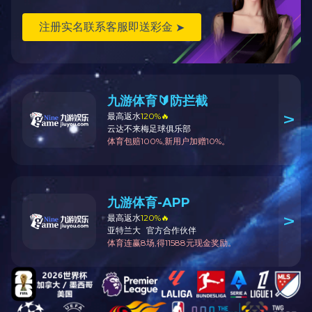
部之间的两侧均转动连接有螺纹杆，并且两个螺纹杆的表面均螺
纹连接有滑块，两个滑块相对的一侧之间固定连接有回型框。
该冷却盘管可调的空气处理机组通过箱体内壁的顶部与底部之
间设置有冷却盘管，将冷却盘管和加热盘管设置成T型状态，在
使用冷却盘管的时候，就可以加热盘管竖向设置，在使用加热盘
管的时候，就将冷却盘管竖向设置，就可以在一定程度上减少对
内部箱体流通空气的阻挡，使得热风或冷风的输送效果更佳，对
冷却盘管或加热盘管进行调整的时候，不进行使用的盘管，就会
在吸尘结构和吹风结构的工作下，对其表面的灰尘进行清理。