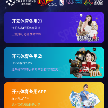
CONTACTNEFO
联系地址：江苏省靖江市孤山中路111号
联系人：刘红江
电话：0523-84569228
手机：13914532548
传真：0523-84560216
邮箱：jsxida@163.com
备案号：
苏ICP备13015659号-1
相关产业网站
招商加盟
关于九游（中国）
产品展示
联系九游（中国）
Copyright www.otlavia.com (
复制链接
) 九游注册专业生产
吸附器
,
过滤净化机组
,
空气处