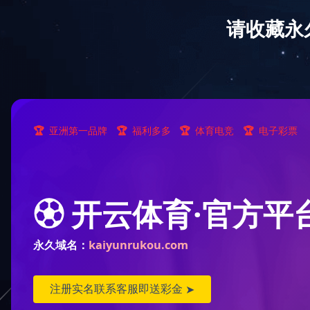
首页
走近九游（中国）
九游（
新闻资讯
News
公司新闻
>
为了能