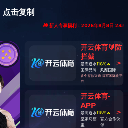
地图
RSS订阅
掠影
技术力量
联系九游（中国）
>
什么类型的吸附器厂家可以为用户提供更优惠的价格
供更优惠的价格
019-12-09
是非常有必要的。尤其是目前的厂家比较多，也有一些商